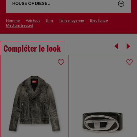
HOUSE OF DIESEL
homme
voir tout
slim
taille moyenne
bleu foncé
medium treated
Compléter le look