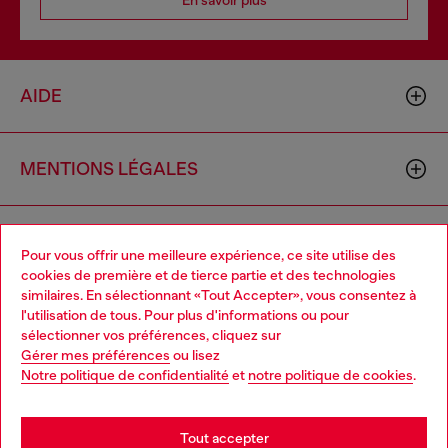
AIDE
MENTIONS LÉGALES
L'UNIVERS DE DIESEL
Pour vous offrir une meilleure expérience, ce site utilise des
cookies de première et de tierce partie et des technologies
similaires. En sélectionnant «Tout Accepter», vous consentez à
CORPORATE
l'utilisation de tous. Pour plus d'informations ou pour
Choose your location
sélectionner vos préférences, cliquez sur
Gérer mes préférences
ou lisez
You are currently browsing Belgique website, but it seems you
Notre politique de confidentialité
et
notre politique de cookies
.
may be based in United States
Stay in Belgique
Tout accepter