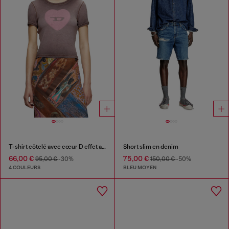
T-shirt côtelé avec cœur D effet aquarelle
Short slim en denim
66,00 €
75,00 €
95,00 €
-30%
150,00 €
-50%
4 COULEURS
BLEU MOYEN