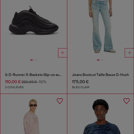
S-D-Runner X-Baskets Slip-on avec cou-de-pied Oval D mat
Jeans Bootcut Taille Basse D-Hush
110,00 €
175,00 €
220,00 €
-50%
2 COULEURS
BLEU CLAIR