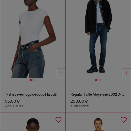
T-shirt avec logo découpé brodé
Regular Taille Moyenne 2032 D-Krooley-BW Joggjeans®
95,00 €
250,00 €
4 COULEURS
BLEU FONCÉ