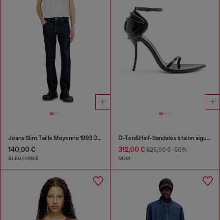
Jeans Slim Taille Moyenne 1993 D-Vyl
D-Ten&Half-Sandales à talon aiguille en cuir verni
140,00 €
312,00 €
625,00 €
-50%
BLEU FONCÉ
NOIR