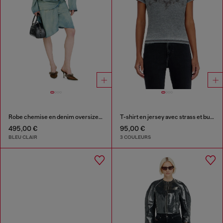
Robe chemise en denim oversized drapée
T-shirt en jersey avec strass et burnout effect
495,00 €
95,00 €
BLEU CLAIR
3 COULEURS