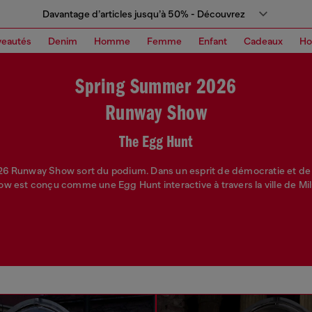
Davantage d’articles jusqu’à 50% - Découvrez
eautés
Denim
Homme
Femme
Enfant
Cadeaux
H
Spring Summer 2026
Runway Show
The Egg Hunt
26 Runway Show sort du podium. Dans un esprit de démocratie et de d
ow est conçu comme une Egg Hunt interactive à travers la ville de Mil