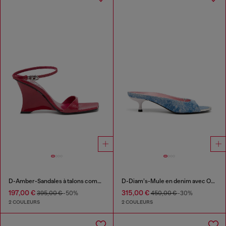
D-Amber-Sandales à talons compensés en cuir effet lézard
D-Diam’s-Mule en denim avec Oval D flottant
197,00 €
315,00 €
395,00 €
-50%
450,00 €
-30%
2 COULEURS
2 COULEURS