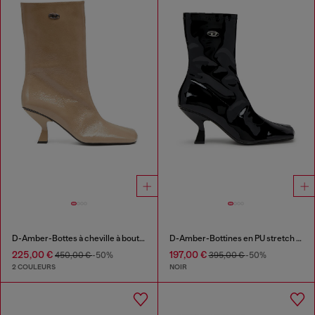
D-Amber-Bottes à cheville à bout carré couleur avec effet naplak
D-Amber-Bottines en PU stretch verni
225,00 €
197,00 €
450,00 €
-50%
395,00 €
-50%
2 COULEURS
NOIR