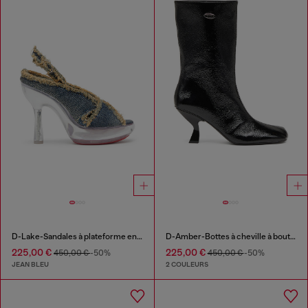
D-Lake-Sandales à plateforme en denim effiloché et plexiglas
D-Amber-Bottes à cheville à bout carré couleur avec effet naplak
225,00 €
225,00 €
450,00 €
-50%
450,00 €
-50%
JEAN BLEU
2 COULEURS