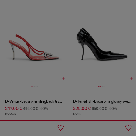
D-Venus-Escarpins slingback transparents à garniture en cuir
D-Ten&Half-Escarpins glossy avec talon incurvé
247,00 €
325,00 €
495,00 €
-50%
650,00 €
-50%
ROUGE
NOIR