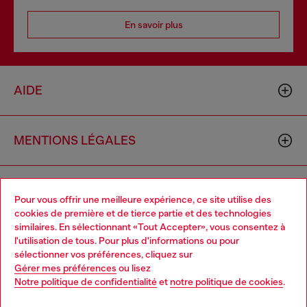
En savoir plus
AIDE
MENTIONS LÉGALES
L'UNIVERS DE DIESEL
Pour vous offrir une meilleure expérience, ce site utilise des
cookies de première et de tierce partie et des technologies
similaires. En sélectionnant «Tout Accepter», vous consentez à
CORPORATE
l'utilisation de tous. Pour plus d'informations ou pour
Choose your location
sélectionner vos préférences, cliquez sur
Gérer mes préférences
ou lisez
You are currently browsing Belgique website, but it seems you
Notre politique de confidentialité
et
notre politique de cookies
.
may be based in United States