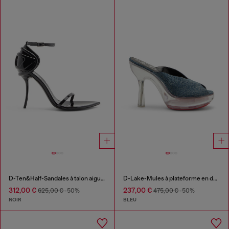
D-Ten&Half-Sandales à talon aiguille en cuir verni
D-Lake-Mules à plateforme en denim et plexiglas
312,00 €
237,00 €
625,00 €
-50%
475,00 €
-50%
NOIR
BLEU