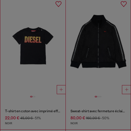
T-shirt en coton avec imprimé effet feu
Sweat-shirt avec fermeture éclair et détail logo
22,00 €
80,00 €
45,00 €
-51%
160,00 €
-50%
NOIR
NOIR