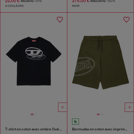
22,00 €
275,00 €
45,00 €
-51%
550,00 €
-50%
4 COULEURS
NOIR
T-shirt en coton avec ombre Oval D
Bermudas en coton avec imprimé maxi