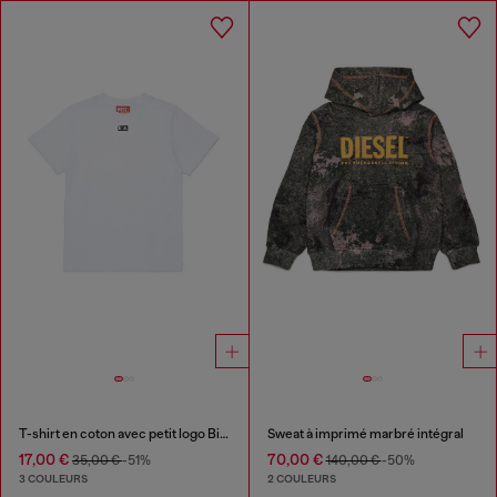
T-shirt en coton avec petit logo Biscotto
Sweat à imprimé marbré intégral
17,00 €
70,00 €
35,00 €
-51%
140,00 €
-50%
3 COULEURS
2 COULEURS