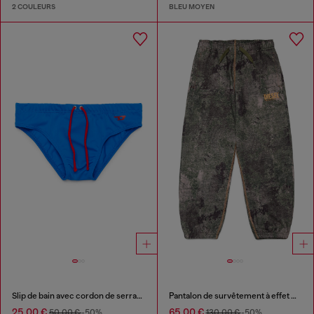
2 COULEURS
BLEU MOYEN
Slip de bain avec cordon de serrage ajustable
Pantalon de survêtement à effet marbré intégral
25,00 €
65,00 €
50,00 €
-50%
130,00 €
-50%