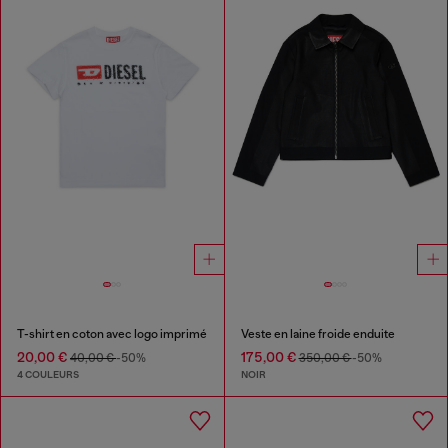
T-shirt en coton avec logo imprimé
Veste en laine froide enduite
20,00 €
175,00 €
40,00 €
-50%
350,00 €
-50%
4 COULEURS
NOIR