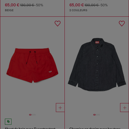
65,00 €
65,00 €
130,00 €
-50%
130,00 €
-50%
BEIGE
2 COULEURS
Short de bain avec D contrastant
Chemise en denim avec boutons-pression