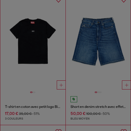
T-shirt en coton avec petit logo Biscotto
Short en denim stretch avec effets moustaches
17,00 €
50,00 €
35,00 €
-51%
100,00 €
-50%
3 COULEURS
BLEU MOYEN