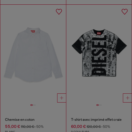
Chemise en coton
T-shirt avec imprimé effet craie
55,00 €
60,00 €
110,00 €
-50%
120,00 €
-50%
BLANC
2 COULEURS