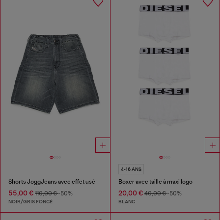
4-16 ANS
Shorts JoggJeans avec effet usé
Boxer avec taille à maxi logo
55,00 €
20,00 €
110,00 €
-50%
40,00 €
-50%
NOIR/GRIS FONCÉ
BLANC