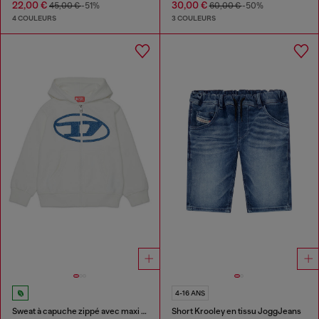
22,00 €
30,00 €
45,00 €
-51%
60,00 €
-50%
4 COULEURS
3 COULEURS
4-16 ANS
Sweat à capuche zippé avec maxi imprimé
Short Krooley en tissu JoggJeans