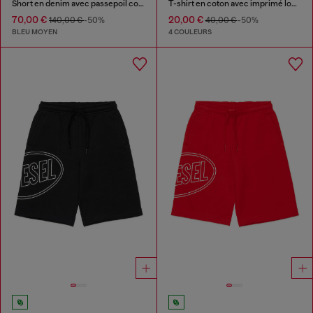
Short en denim avec passepoil contrastant
T-shirt en coton avec imprimé logo maxi
70,00 €
20,00 €
140,00 €
-50%
40,00 €
-50%
BLEU MOYEN
4 COULEURS