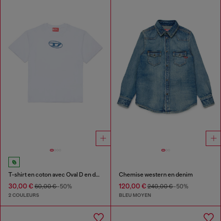
T-shirt en coton avec Oval D en denim
Chemise western en denim
30,00 €
120,00 €
60,00 €
-50%
240,00 €
-50%
2 COULEURS
BLEU MOYEN