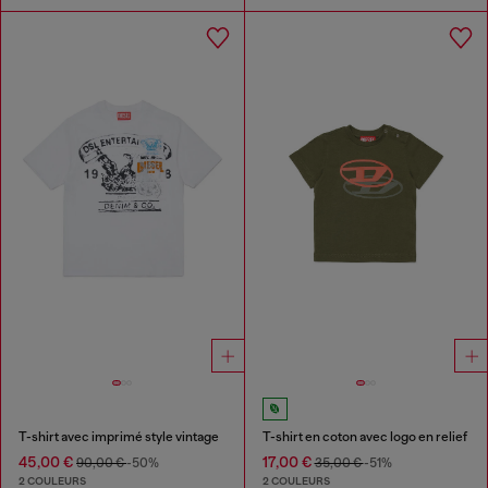
T-shirt avec imprimé style vintage
T-shirt en coton avec logo en relief
45,00 €
17,00 €
90,00 €
-50%
35,00 €
-51%
2 COULEURS
2 COULEURS