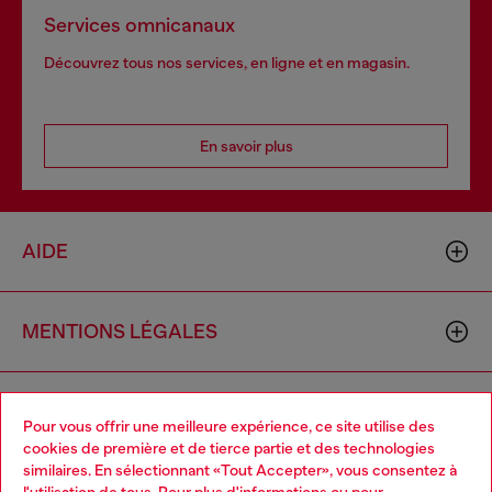
Services omnicanaux
Découvrez tous nos services, en ligne et en magasin.
En savoir plus
AIDE
MENTIONS LÉGALES
L'UNIVERS DE DIESEL
Pour vous offrir une meilleure expérience, ce site utilise des
cookies de première et de tierce partie et des technologies
similaires. En sélectionnant «Tout Accepter», vous consentez à
CORPORATE