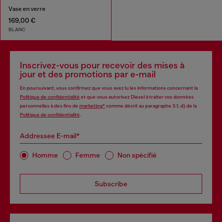
Vase en verre
169,00 €
BLANC
Inscrivez-vous pour recevoir des mises à
jour et des promotions par e-mail
En poursuivant, vous confirmez que vous avez lu les informations concernant la
Politique de confidentialité
et que vous autorisez Diesel à traiter vos données
personnelles à des fins de
marketing*
comme décrit au paragraphe 3.1, d) de la
Politique de confidentialité
.
Addressee E-mail*
Homme
Femme
Non spécifié
Subscribe