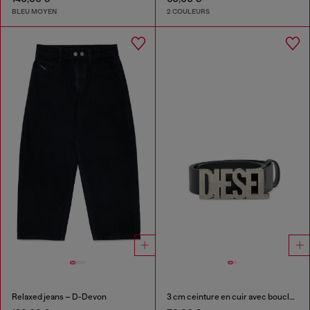
BLEU MOYEN
2 COULEURS
Relaxed jeans – D-Devon
3 cm ceinture en cuir avec boucle Diesel