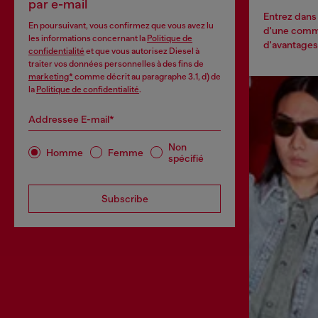
par e-mail
Entrez dans 
En poursuivant, vous confirmez que vous avez lu
d'une commu
les informations concernant la
Politique de
d'avantages 
confidentialité
et que vous autorisez Diesel à
traiter vos données personnelles à des fins de
marketing*
comme décrit au paragraphe 3.1, d) de
la
Politique de confidentialité
.
Addressee E-mail*
Non
Homme
Femme
spécifié
Subscribe