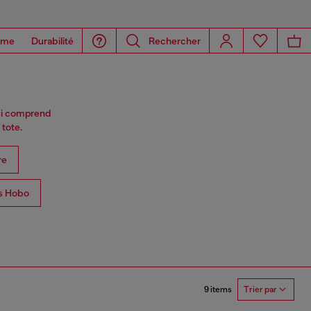
ome
Durabilité
Rechercher
ui comprend
 tote.
re
s Hobo
9 items
Trier par