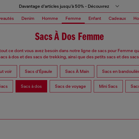
Davantage d’articles jusqu’à 50% - Découvrez
eautés
Denim
Homme
Femme
Enfant
Cadeaux
H
Sacs À Dos Femme
 tout ce dont vous avez besoin dans notre ligne de sacs pour Femme q
acs à dos et des sacs de trekking, ainsi que des petits sacs et des sacs
ut voir
Sacs d'Épaule
Sacs À Main
Sacs en bandouliè
Sacs
Sacs à dos
Sacs de voyage
Mini Sacs
Sac