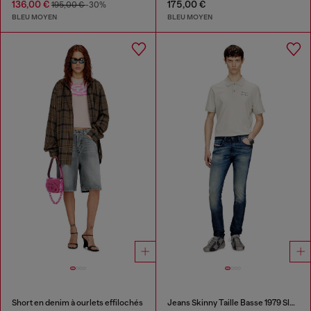
136,00 €
175,00 €
195,00 €
-30%
BLEU MOYEN
BLEU MOYEN
Short en denim à ourlets effilochés
Jeans Skinny Taille Basse 1979 Sleenker