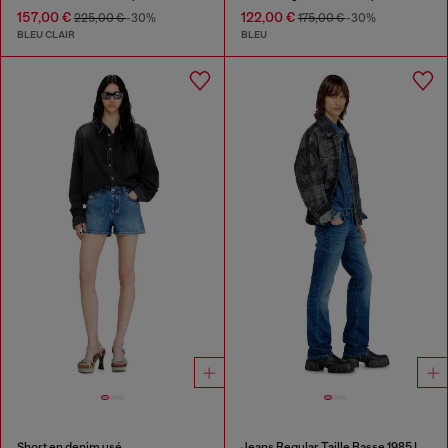
157,00 €
122,00 €
225,00 €
-30%
175,00 €
-30%
BLEU CLAIR
BLEU
Short en denim usé
Jeans Regular Taille Basse 1985 Larkee