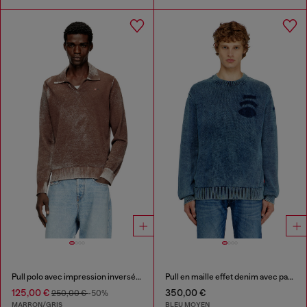
Pull polo avec impression inversée délavée
Pull en maille effet denim avec patchs
125,00 €
350,00 €
250,00 €
-50%
MARRON/GRIS
BLEU MOYEN