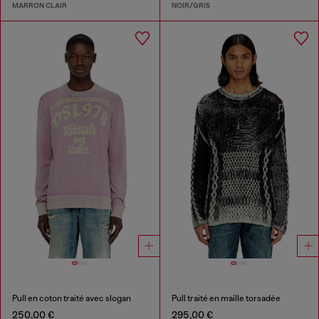
MARRON CLAIR
NOIR/GRIS
Pull en coton traité avec slogan
Pull traité en maille torsadée
250,00 €
295,00 €