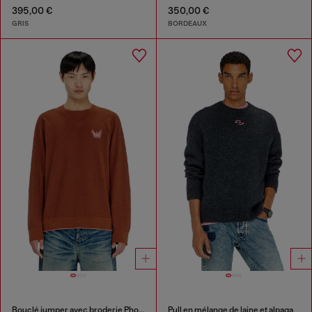
395,00 €
350,00 €
GRIS
BORDEAUX
Bouclé jumper avec broderie Phoenix
Pull en mélange de laine et alpaga