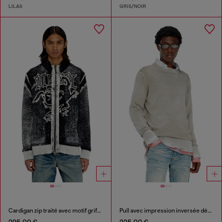
LILAS
GRIS/NOIR
Cardigan zip traité avec motif griffon
Pull avec impression inversée décolorée
295,00 €
225,00 €