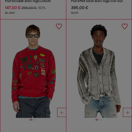
Pull torsadé avec logo Diesel
Pull effet vieilli avec logo cut-out
147,00 €
395,00 €
295,00 €
-50%
BLANC
NOIR