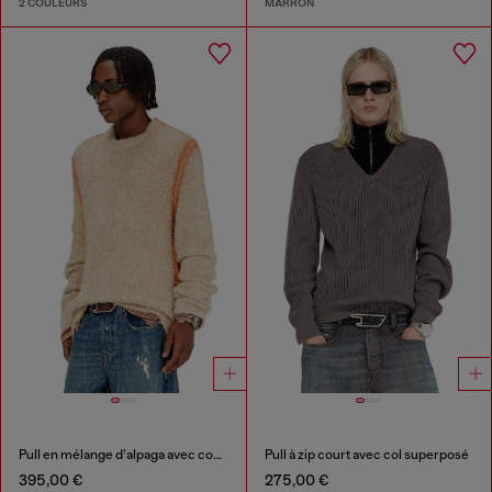
2 COULEURS
MARRON
Pull en mélange d’alpaga avec coutures effet spray
Pull à zip court avec col superposé
395,00 €
275,00 €