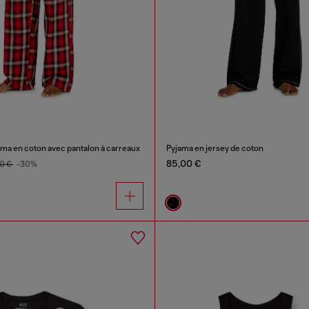
ma en coton avec pantalon à carreaux
Pyjama en jersey de coton
85,00 €
0 €
-30%