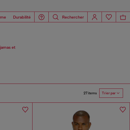
ome
Durabilité
Rechercher
yjamas et
27 items
Trier par