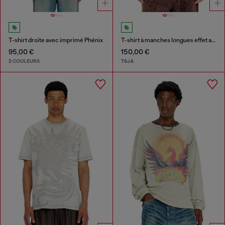
T-shirt droite avec imprimé Phénix
T-shirt à manches longues effet acid-wash, détails effilochés
95,00 €
150,00 €
2 COULEURS
78JA