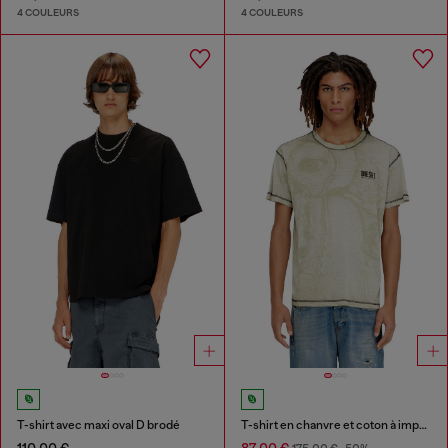
4 COULEURS
4 COULEURS
T-shirt avec maxi oval D brodé
T-shirt en chanvre et coton à imprimé intégral
110,00 €
87,00 €