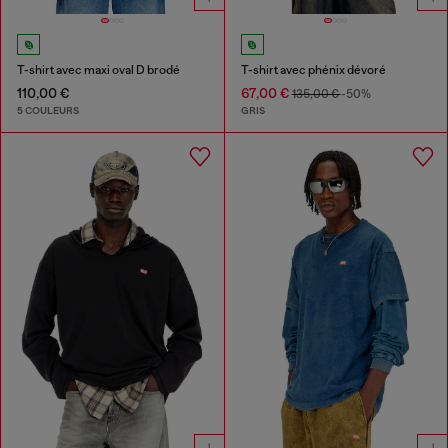
T-shirt avec maxi oval D brodé
T-shirt avec phénix dévoré
110,00 €
67,00 €
135,00 €
-50%
5 COULEURS
GRIS