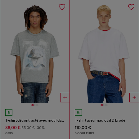
T-shirt décontracté avec motif dauphin
T-shirt avec maxi oval D brodé
38,00 €
110,00 €
55,00 €
-30%
GRIS
5 COULEURS