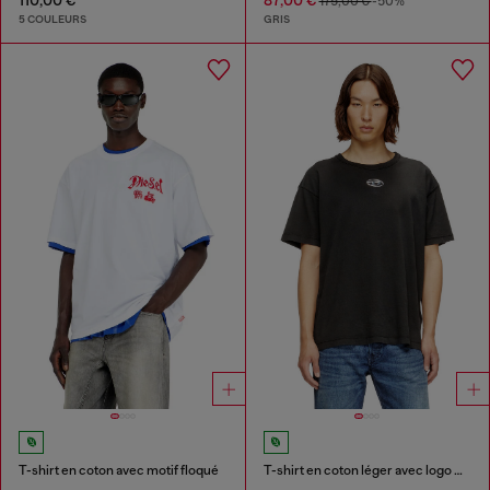
175,00 €
-50%
5 COULEURS
GRIS
T-shirt en coton avec motif floqué
T-shirt en coton léger avec logo Ovale D métallisé