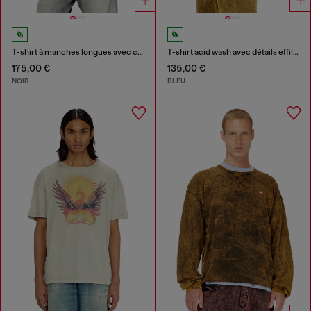
T-shirt à manches longues avec capuche en flanelle
T-shirt acid wash avec détails effilochés
175,00 €
135,00 €
NOIR
BLEU