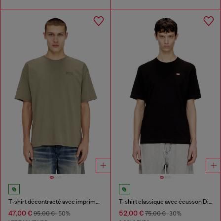
T-shirt décontracté avec imprimé camouflage au dos
T-shirt classique avec écusson Diesel et imprimé photo
47,00 €
52,00 €
95,00 €
-50%
75,00 €
-30%