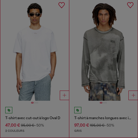
T-shirt avec cut-out à logo Oval D
T-shirt à manches longues avec imprimé trompe-l'œil
47,00 €
97,00 €
95,00 €
-50%
195,00 €
-50%
2 COULEURS
GRIS