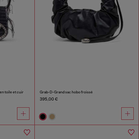
 toile et cuir
Grab-D-Grand sac hobo froissé
395,00 €