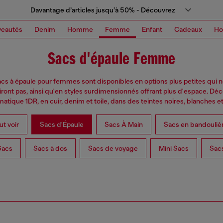
Davantage d’articles jusqu’à 50% - Découvrez
eautés
Denim
Homme
Femme
Enfant
Cadeaux
H
Sacs d'épaule Femme
cs à épaule pour femmes sont disponibles en options plus petites qui 
iront pas, ainsi qu'en styles surdimensionnés offrant plus d'espace. Dé
atique 1DR, en cuir, denim et toile, dans des teintes noires, blanches e
ut voir
Sacs d'Épaule
Sacs À Main
Sacs en bandouliè
Sacs
Sacs à dos
Sacs de voyage
Mini Sacs
Sac