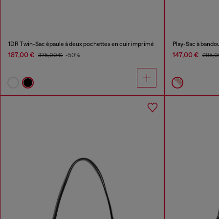
1DR Twin-Sac épaule à deux pochettes en cuir imprimé
Play-Sac à bando
187,00 €
147,00 €
375,00 €
-50%
295,0