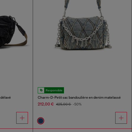
Responsible
 délavé
Charm-D-Petit sac bandoulière en denim matelassé
212,00 €
425,00 €
-50%