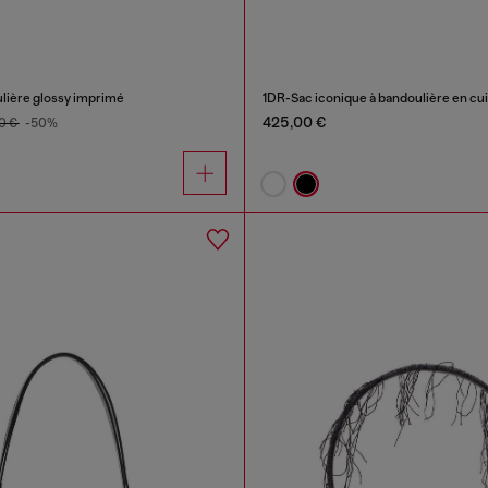
ulière glossy imprimé
1DR-Sac iconique à bandoulière en cu
425,00 €
0 €
-50%