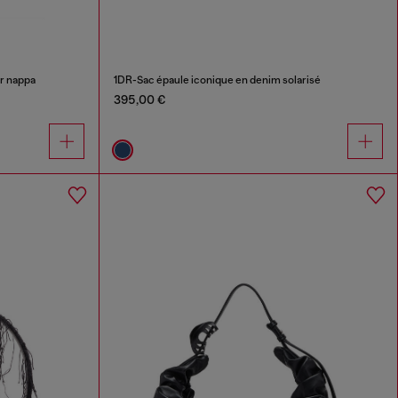
ir nappa
1DR-Sac épaule iconique en denim solarisé
395,00 €