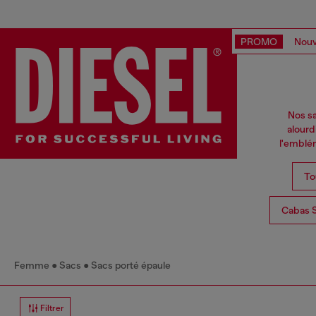
PROMO
Nouv
Nos sa
alourd
l'emblém
To
Cabas 
Femme
Sacs
Sacs porté épaule
Filtrer