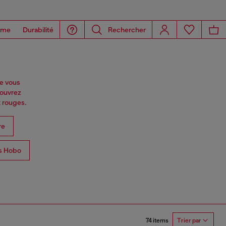
ome
Durabilité
Rechercher
ne vous
couvrez
t rouges.
re
s Hobo
74 items
Trier par