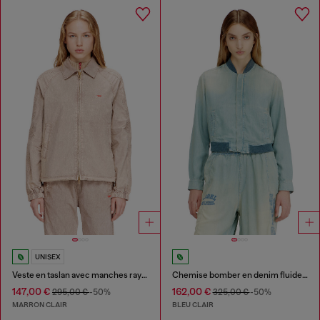
UNISEX
Veste en taslan avec manches rayées
Chemise bomber en denim fluide à effet sali
147,00 €
162,00 €
295,00 €
-50%
325,00 €
-50%
MARRON CLAIR
BLEU CLAIR