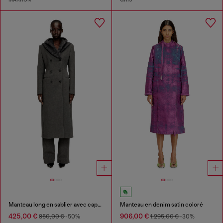
Manteau long en sablier avec capuche snood en tricot
Manteau en denim satin coloré
425,00 €
906,00 €
850,00 €
-50%
1.295,00 €
-30%