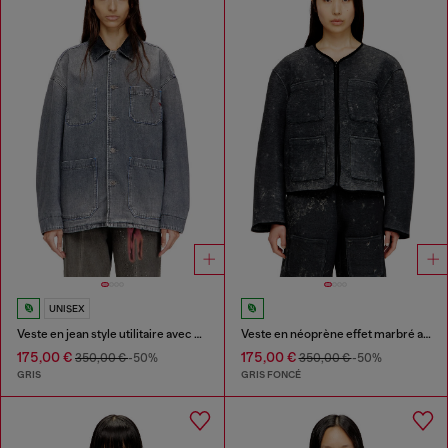
UNISEX
Veste en jean style utilitaire avec col contrastant
Veste en néoprène effet marbré avec poches
175,00 €
175,00 €
350,00 €
-50%
350,00 €
-50%
GRIS
GRIS FONCÉ