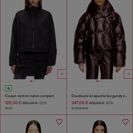
Coupe-vent en nylon compact
Doudoune à capuche burgundy en tissu enduit
125,00 €
247,00 €
250,00 €
-50%
495,00 €
-50%
NOIR
BORDEAUX