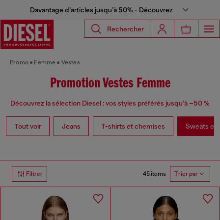
Davantage d’articles jusqu’à 50% - Découvrez
Rechercher
Promo
Femme
Vestes
Promotion Vestes Femme
Découvrez la sélection Diesel : vos styles préférés jusqu’à –50 %
Tout voir
Jeans
T-shirts et chemises
Sweats et p
45 items
Filtrer
Trier par