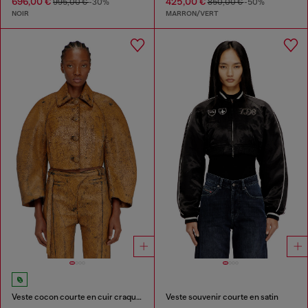
696,00 €
425,00 €
995,00 €
-30%
850,00 €
-50%
NOIR
MARRON/VERT
Veste cocon courte en cuir craquelé
Veste souvenir courte en satin