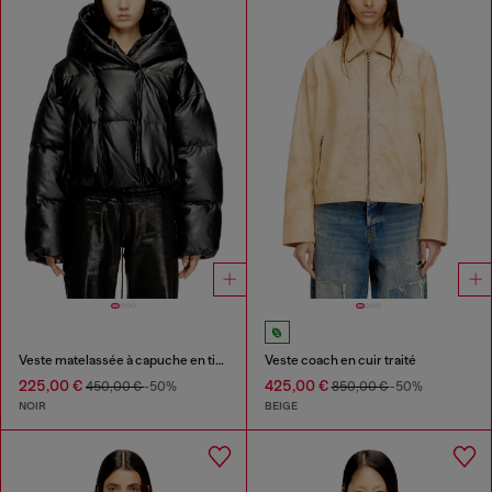
Veste matelassée à capuche en tissu enduit
Veste coach en cuir traité
225,00 €
425,00 €
450,00 €
-50%
850,00 €
-50%
NOIR
BEIGE