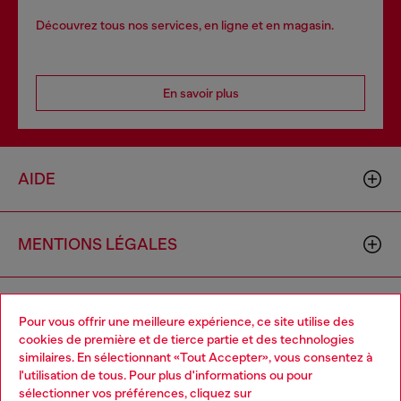
Découvrez tous nos services, en ligne et en magasin.
En savoir plus
AIDE
MENTIONS LÉGALES
L'UNIVERS DE DIESEL
Pour vous offrir une meilleure expérience, ce site utilise des
cookies de première et de tierce partie et des technologies
similaires. En sélectionnant «Tout Accepter», vous consentez à
CORPORATE
l'utilisation de tous. Pour plus d'informations ou pour
Choose your location
sélectionner vos préférences, cliquez sur