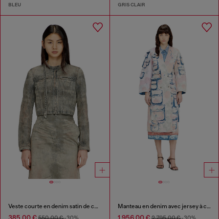
BLEU
GRIS CLAIR
Veste courte en denim satin de coton-chanvre
Manteau en denim avec jersey à carreaux décollable
385,00 €
1.956,00 €
550,00 €
-30%
2.795,00 €
-30%