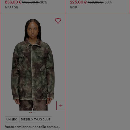
836,00 €
225,00 €
1.195,00 €
-30%
450,00 €
-50%
MARRON
NOIR
UNISEX
DIESEL X THUG CLUB
Veste camionneur en toile camouflage froissée