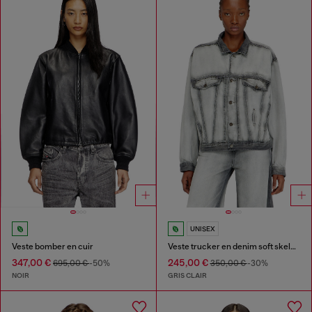
UNISEX
Veste bomber en cuir
Veste trucker en denim soft skeleton
347,00 €
245,00 €
695,00 €
-50%
350,00 €
-30%
NOIR
GRIS CLAIR