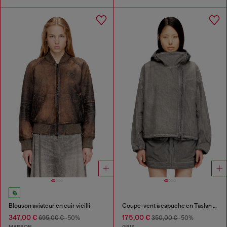
Blouson aviateur en cuir vieilli
Coupe-vent à capuche en Taslan traité
347,00 €
175,00 €
695,00 €
-50%
350,00 €
-50%
MARRON
GRIS