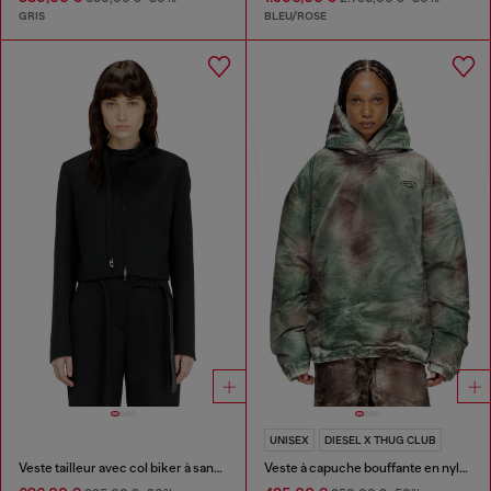
GRIS
BLEU/ROSE
UNISEX
DIESEL X THUG CLUB
Veste tailleur avec col biker à sangle
Veste à capuche bouffante en nylon camouflage