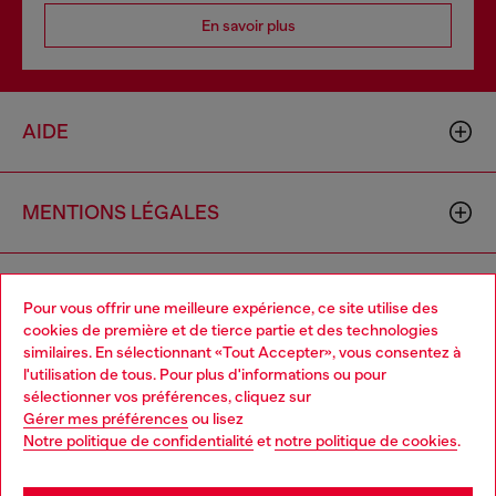
En savoir plus
AIDE
MENTIONS LÉGALES
L'UNIVERS DE DIESEL
Pour vous offrir une meilleure expérience, ce site utilise des
cookies de première et de tierce partie et des technologies
similaires. En sélectionnant «Tout Accepter», vous consentez à
CORPORATE
l'utilisation de tous. Pour plus d'informations ou pour
Choose your location
sélectionner vos préférences, cliquez sur
Gérer mes préférences
ou lisez
You are currently browsing Belgique website, but it seems you
Notre politique de confidentialité
et
notre politique de cookies
.
may be based in United States