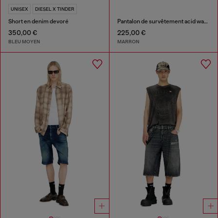
UNISEX
DIESEL X TINDER
Short en denim devoré
Pantalon de survêtement acid wash à bords bruts
350,00 €
225,00 €
BLEU MOYEN
MARRON