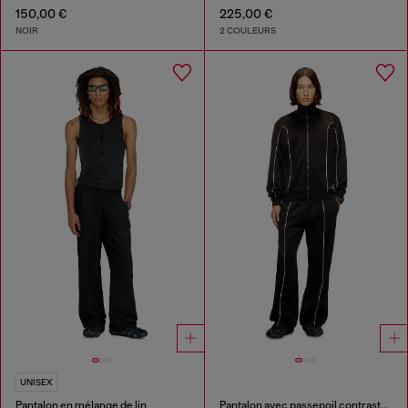
150,00 €
225,00 €
NOIR
2 COULEURS
UNISEX
Pantalon en mélange de lin
Pantalon avec passepoil contrastant