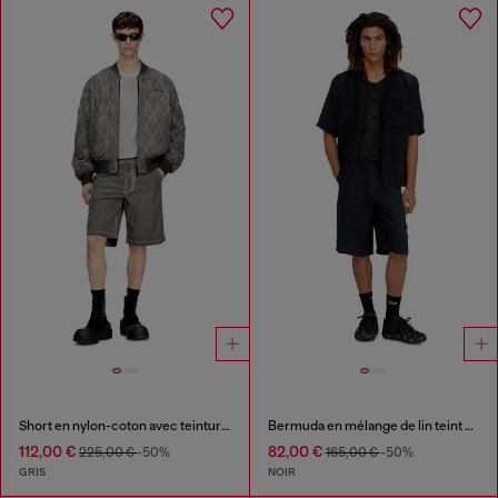
Short en nylon-coton avec teinture pigmentaire
Bermuda en mélange de lin teint en pièce
112,00 €
82,00 €
225,00 €
-50%
165,00 €
-50%
GRIS
NOIR