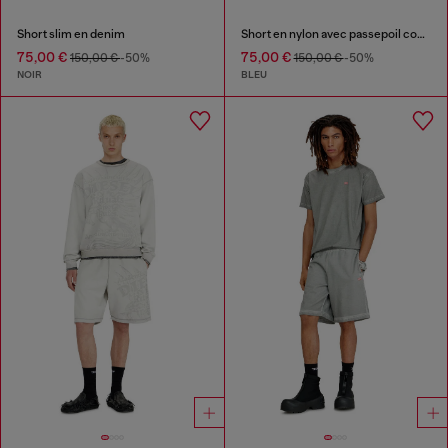
Short slim en denim
Short en nylon avec passepoil contrastant
75,00 €
75,00 €
150,00 €
-50%
150,00 €
-50%
NOIR
BLEU