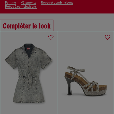
femme
vêtements
robes et combinaisons
robes & combinaisons
Compléter le look