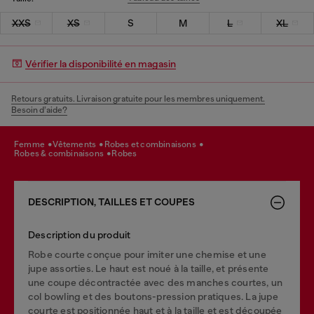
XXS
XS
S
M
L
XL
Vérifier la disponibilité en magasin
Retours gratuits. Livraison gratuite pour les membres uniquement.
Besoin d’aide?
femme
vêtements
robes et combinaisons
robes & combinaisons
robes
DESCRIPTION, TAILLES ET COUPES
Description du produit
Robe courte conçue pour imiter une chemise et une
jupe assorties. Le haut est noué à la taille, et présente
une coupe décontractée avec des manches courtes, un
col bowling et des boutons-pression pratiques. La jupe
courte est positionnée haut et à la taille et est découpée