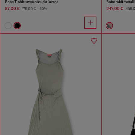
Robe T-shirt avec nœud à l'avant
Robe midi métall
87,00 €
247,00 €
175,00 €
-50%
495,