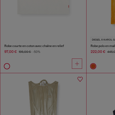
DIESEL X KAROL G
Robe courte en coton avec chaîne en relief
Robe polo en mail
97,00 €
222,00 €
195,00 €
-50%
445,