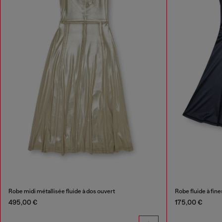
Robe midi métallisée fluide à dos ouvert
Robe fluide à fin
495,00 €
175,00 €