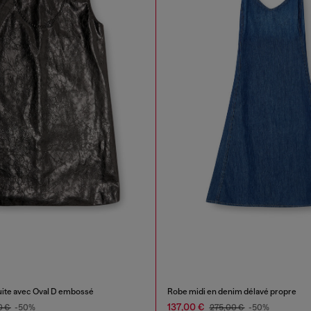
ite avec Oval D embossé
Robe midi en denim délavé propre
137,00 €
0 €
-50%
275,00 €
-50%