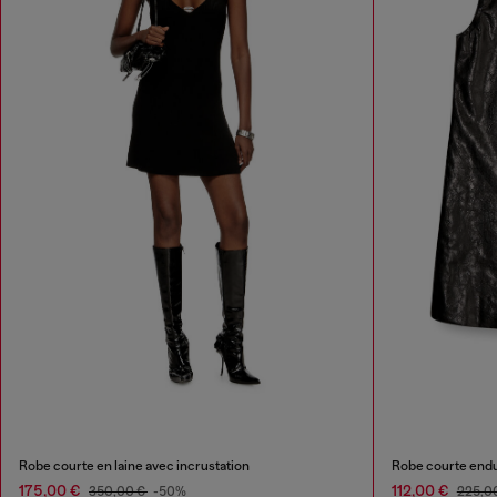
Robe courte en laine avec incrustation
Robe courte endu
175,00 €
112,00 €
350,00 €
-50%
225,0