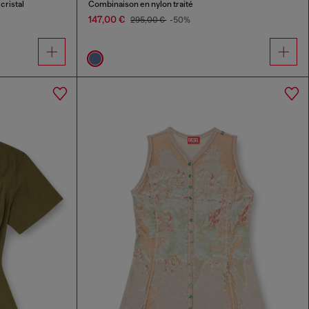
cristal
Combinaison en nylon traité
147,00 €
295,00 €
-50%