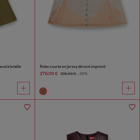
d à la taille
Robe courte en jersey dévoré imprimé
276,00 €
395,00 €
-30%