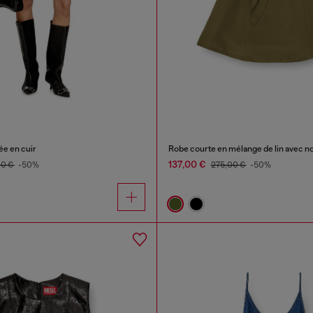
ée en cuir
Robe courte en mélange de lin avec nœu
137,00 €
00 €
-50%
275,00 €
-50%