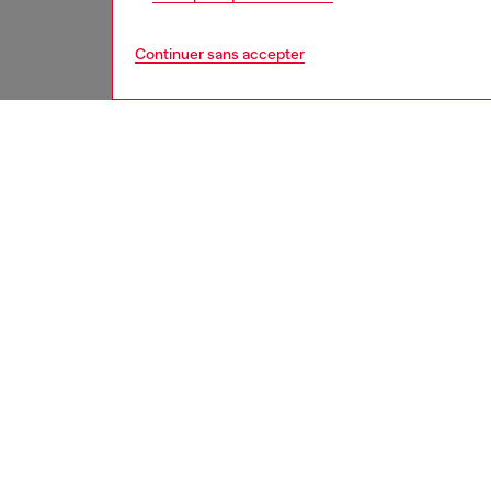
Continuer sans accepter
homme
jean
Respo
DÉCOUV
DESCRI
Descrip
Pantalo
confort 