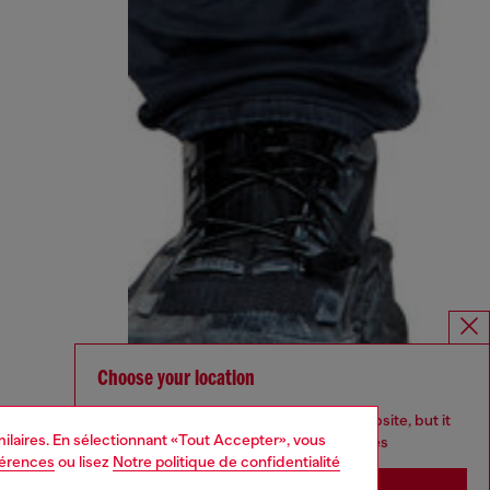
Choose your location
You are currently browsing Belgique website, but it
imilaires. En sélectionnant «Tout Accepter», vous
seems you may be based in United States
férences
ou lisez
Notre politique de confidentialité