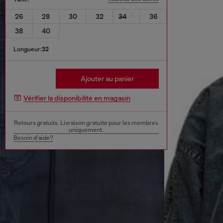
26
28
30
32
34
36
38
40
Longueur:
32
Ajouter au panier
Vérifier la disponibilité en magasin
Retours gratuits. Livraison gratuite pour les membres
uniquement.
Besoin d’aide?