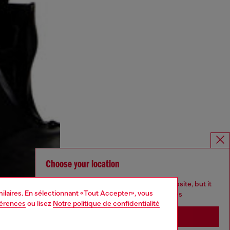
Choose your location
You are currently browsing Belgique website, but it
imilaires. En sélectionnant «Tout Accepter», vous
seems you may be based in United States
férences
ou lisez
Notre politique de confidentialité
Stay in Belgique