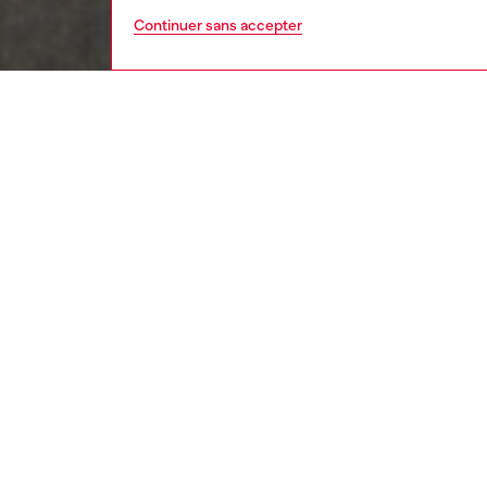
Continuer sans accepter
homme
vêt
DESCRI
Descrip
Haut à 
coton bi
l’envers
Des surp
décontra
un impri
droite.
ID: A1