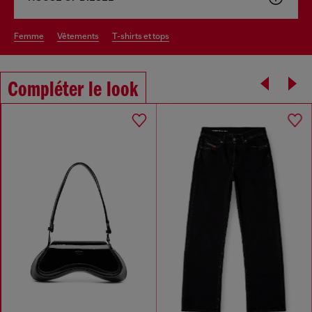
femme
vêtements
t-shirts et tops
Compléter le look