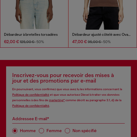
Débardeur à bretelles torsadées
Débardeur ajusté côtelé avec Ovale D métallique
62,00 €
47,00 €
125,00 €
-50%
95,00 €
-50%
Inscrivez-vous pour recevoir des mises à
jour et des promotions par e-mail
En poursuivant, vous confirmez que vous avez lu les informations concernant la
Politique de confidentialité
et que vous autorisez Diesel à traiter vos données
personnelles à des fins de
marketing*
comme décrit au paragraphe 3.1, d) de la
Politique de confidentialité
.
Addressee E-mail*
Homme
Femme
Non spécifié