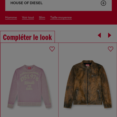
HOUSE OF DIESEL
homme
voir tout
slim
taille moyenne
Compléter le look