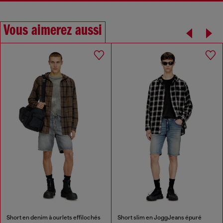
Vous aimerez aussi
Short en denim à ourlets effilochés
Short slim en JoggJeans épuré