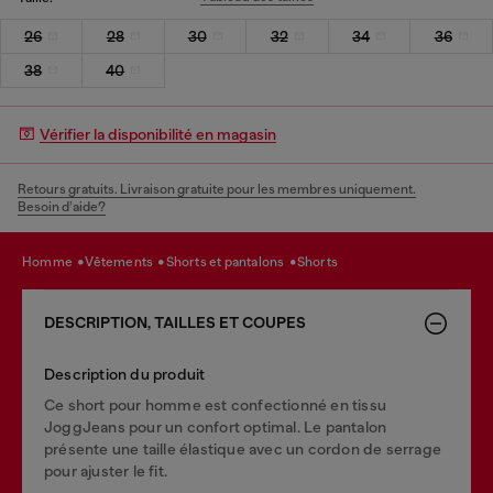
26
28
30
32
34
36
38
40
Vérifier la disponibilité en magasin
Retours gratuits. Livraison gratuite pour les membres uniquement.
Besoin d’aide?
homme
vêtements
shorts et pantalons
shorts
DESCRIPTION, TAILLES ET COUPES
Description du produit
Ce short pour homme est confectionné en tissu
JoggJeans pour un confort optimal. Le pantalon
présente une taille élastique avec un cordon de serrage
pour ajuster le fit.