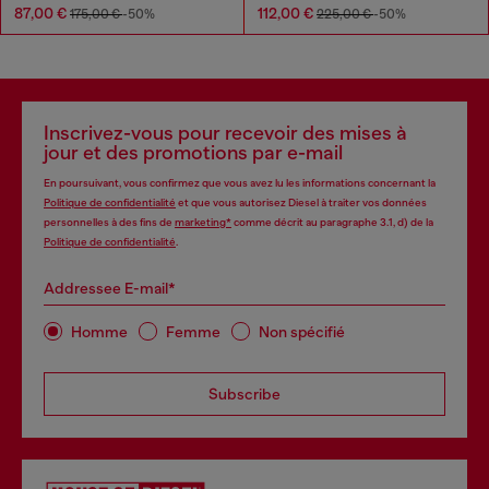
87,00 €
112,00 €
175,00 €
-50%
225,00 €
-50%
Inscrivez-vous pour recevoir des mises à
jour et des promotions par e-mail
En poursuivant, vous confirmez que vous avez lu les informations concernant la
Politique de confidentialité
et que vous autorisez Diesel à traiter vos données
personnelles à des fins de
marketing*
comme décrit au paragraphe 3.1, d) de la
Politique de confidentialité
.
Addressee E-mail*
Homme
Femme
Non spécifié
Subscribe