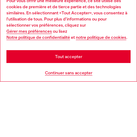
Pour vous offrir une meilleure expérience, ce site utilise des
Services omnicanaux
cookies de première et de tierce partie et des technologies
similaires. En sélectionnant «Tout Accepter», vous consentez à
Découvrez tous nos services, en ligne et en magasin.
l'utilisation de tous. Pour plus d'informations ou pour
Choose your location
sélectionner vos préférences, cliquez sur
Gérer mes préférences
ou lisez
You are currently browsing Belgique website, but it seems you
Notre politique de confidentialité
et
notre politique de cookies
.
En savoir plus
may be based in United States
Stay in Belgique
Tout accepter
AIDE
Go to United States
Continuer sans accepter
MENTIONS LÉGALES
L'UNIVERS DE DIESEL
CORPORATE