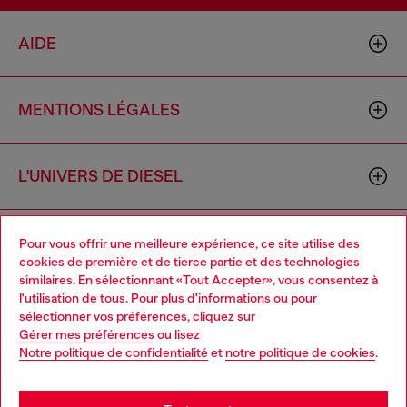
AIDE
MENTIONS LÉGALES
L'UNIVERS DE DIESEL
CORPORATE
Pour vous offrir une meilleure expérience, ce site utilise des
cookies de première et de tierce partie et des technologies
similaires. En sélectionnant «Tout Accepter», vous consentez à
l'utilisation de tous. Pour plus d'informations ou pour
Choose your location
sélectionner vos préférences, cliquez sur
Gérer mes préférences
ou lisez
You are currently browsing Belgique website, but it seems you
Notre politique de confidentialité
et
notre politique de cookies
.
may be based in United States
Country: BE
Language: FR
Stay in Belgique