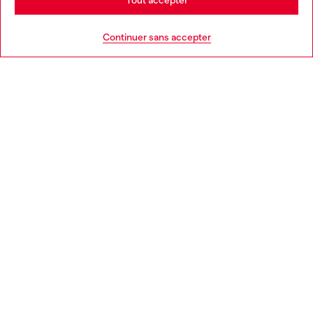
Tout accepter
AIDE
Go to United States
Continuer sans accepter
MENTIONS LÉGALES
L'UNIVERS DE DIESEL
CORPORATE
Country: BE
Language: FR