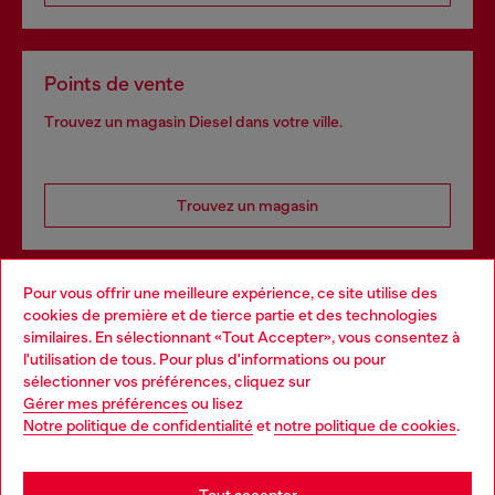
Points de vente
Trouvez un magasin Diesel dans votre ville.
Trouvez un magasin
Pour vous offrir une meilleure expérience, ce site utilise des
Services omnicanaux
cookies de première et de tierce partie et des technologies
similaires. En sélectionnant «Tout Accepter», vous consentez à
Découvrez tous nos services, en ligne et en magasin.
l'utilisation de tous. Pour plus d'informations ou pour
Choose your location
sélectionner vos préférences, cliquez sur
Gérer mes préférences
ou lisez
You are currently browsing Belgique website, but it seems you
Notre politique de confidentialité
et
notre politique de cookies
.
En savoir plus
may be based in United States
Stay in Belgique