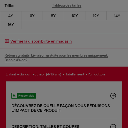
Tableau des tailles
Taille:
4Y
6Y
8Y
10Y
12Y
14Y
16Y
Vérifier la disponibilité en magasin
Retours gratuits. Livraison gratuite pour les membres uniquement.
Besoin d’aide?
enfant
garçon
junior (4-16 ans)
habillement
pull cotton
Responsible
DÉCOUVREZ DE QUELLE FAÇON NOUS RÉDUISONS
LʹIMPACT DE CE PRODUIT
DESCRIPTION, TAILLES ET COUPES