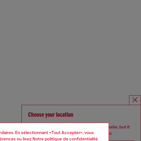
Choose your location
You are currently browsing Belgique website, but it
imilaires. En sélectionnant «Tout Accepter», vous
seems you may be based in United States
férences
ou lisez
Notre politique de confidentialité