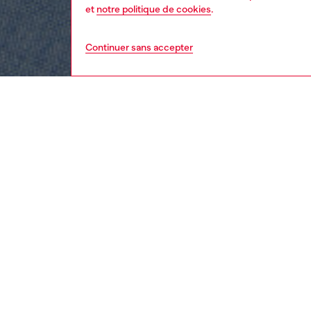
et
notre politique de cookies
.
Continuer sans accepter
enfant
fille
DESCRI
Descrip
Combina
longues
boutons
changem
un détai
la poch