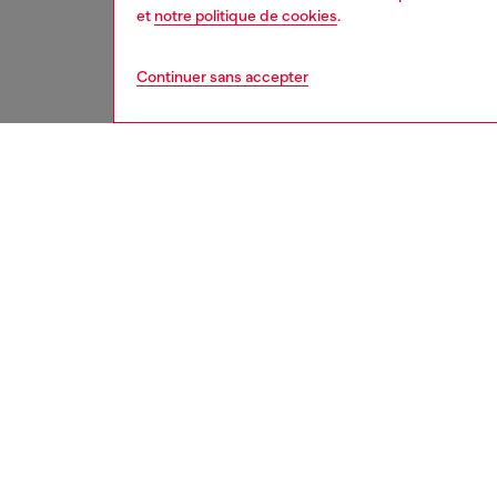
et
notre politique de cookies
.
Continuer sans accepter
femme
sous
DESCRI
Descrip
Ce body
noire u
avec un
ID: A1