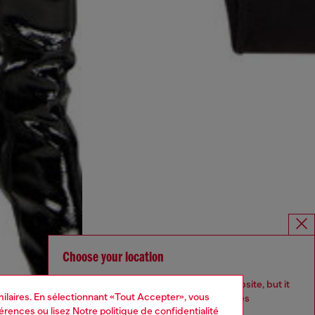
Choose your location
You are currently browsing Belgique website, but it
imilaires. En sélectionnant «Tout Accepter», vous
seems you may be based in United States
férences
ou lisez
Notre politique de confidentialité