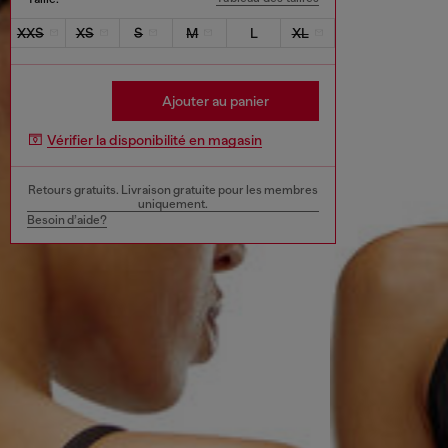
XXS
XS
S
M
L
XL
Ajouter au panier
Vérifier la disponibilité en magasin
Retours gratuits. Livraison gratuite pour les membres
uniquement.
Besoin d’aide?