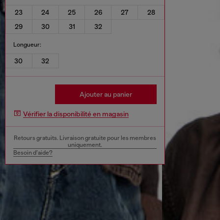
23
24
25
26
27
28
29
30
31
32
Longueur:
30
32
Ajouter au panier
Vérifier la disponibilité en magasin
Retours gratuits. Livraison gratuite pour les membres
uniquement.
Besoin d’aide?