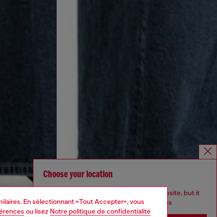
Choose your location
You are currently browsing Belgique website, but it
imilaires. En sélectionnant «Tout Accepter», vous
seems you may be based in United States
férences
ou lisez
Notre politique de confidentialité