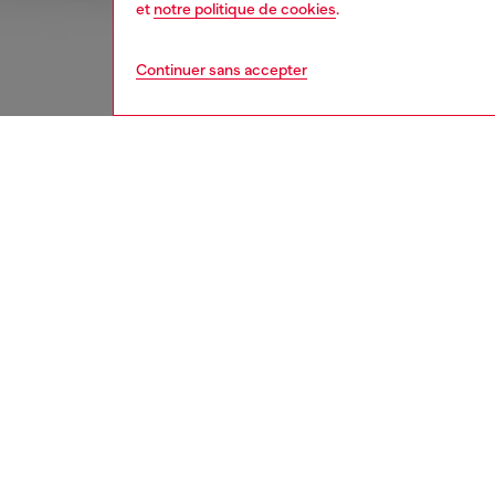
et
notre politique de cookies
.
Continuer sans accepter
femme
jean
DESCRI
Descrip
Coupe f
intempor
de la cu
des sur
Confect
un lava
légère 