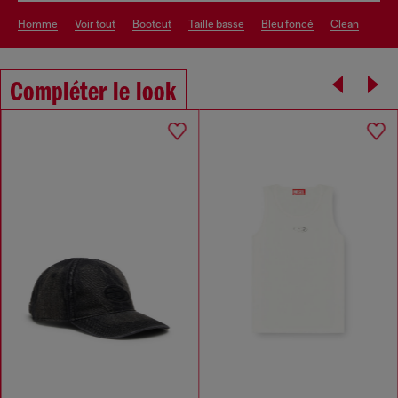
homme
voir tout
bootcut
taille basse
bleu foncé
clean
Compléter le look