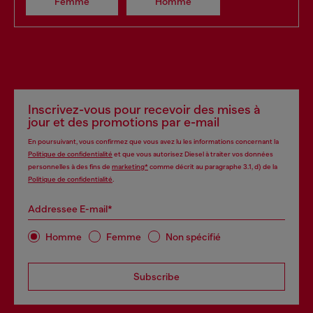
Femme
Homme
Inscrivez-vous pour recevoir des mises à
jour et des promotions par e-mail
En poursuivant, vous confirmez que vous avez lu les informations concernant la
Politique de confidentialité
et que vous autorisez Diesel à traiter vos données
personnelles à des fins de
marketing*
comme décrit au paragraphe 3.1, d) de la
Politique de confidentialité
.
Addressee E-mail*
Homme
Femme
Non spécifié
Subscribe