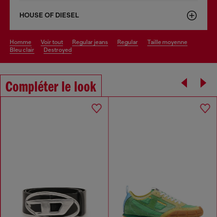
HOUSE OF DIESEL
homme
voir tout
regular jeans
regular
taille moyenne
bleu clair
destroyed
Compléter le look