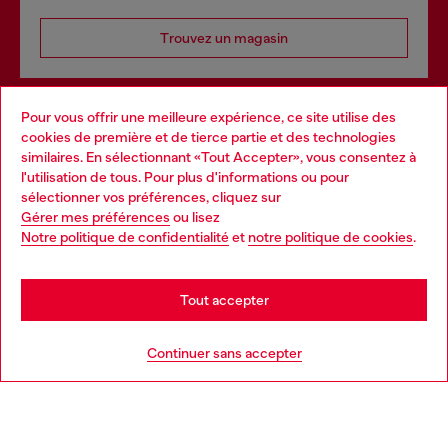
Trouvez un magasin
Pour vous offrir une meilleure expérience, ce site utilise des
Services omnicanaux
cookies de première et de tierce partie et des technologies
similaires. En sélectionnant «Tout Accepter», vous consentez à
Découvrez tous nos services, en ligne et en magasin.
l'utilisation de tous. Pour plus d'informations ou pour
Choose your location
sélectionner vos préférences, cliquez sur
Gérer mes préférences
ou lisez
You are currently browsing Belgique website, but it seems you
Notre politique de confidentialité
et
notre politique de cookies
.
En savoir plus
may be based in United States
Stay in Belgique
Tout accepter
AIDE
Go to United States
Continuer sans accepter
MENTIONS LÉGALES