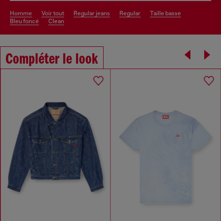
homme
voir tout
regular jeans
regular
taille basse
bleu foncé
clean
Compléter le look