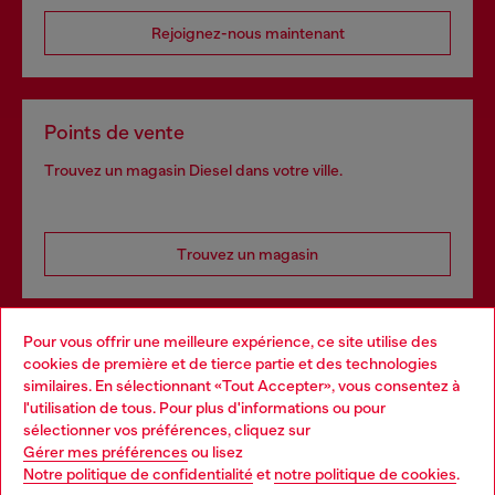
Rejoignez-nous maintenant
Points de vente
Trouvez un magasin Diesel dans votre ville.
Trouvez un magasin
Pour vous offrir une meilleure expérience, ce site utilise des
Services omnicanaux
cookies de première et de tierce partie et des technologies
similaires. En sélectionnant «Tout Accepter», vous consentez à
Découvrez tous nos services, en ligne et en magasin.
l'utilisation de tous. Pour plus d'informations ou pour
Choose your location
sélectionner vos préférences, cliquez sur
Gérer mes préférences
ou lisez
You are currently browsing Belgique website, but it seems you
Notre politique de confidentialité
et
notre politique de cookies
.
En savoir plus
may be based in United States