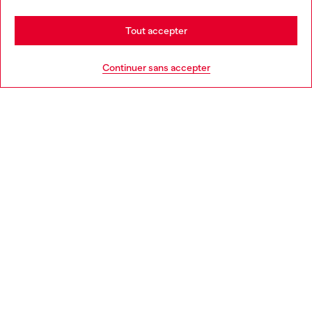
Stay in Belgique
Tout accepter
AIDE
Go to United States
Continuer sans accepter
MENTIONS LÉGALES
L'UNIVERS DE DIESEL
CORPORATE