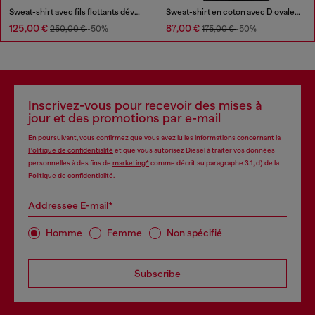
Sweat-shirt avec fils flottants dévorés
Sweat-shirt en coton avec D ovale floqué
125,00 €
87,00 €
250,00 €
-50%
175,00 €
-50%
Inscrivez-vous pour recevoir des mises à
jour et des promotions par e-mail
En poursuivant, vous confirmez que vous avez lu les informations concernant la
Politique de confidentialité
et que vous autorisez Diesel à traiter vos données
personnelles à des fins de
marketing*
comme décrit au paragraphe 3.1, d) de la
Politique de confidentialité
.
Addressee E-mail*
Homme
Femme
Non spécifié
Subscribe