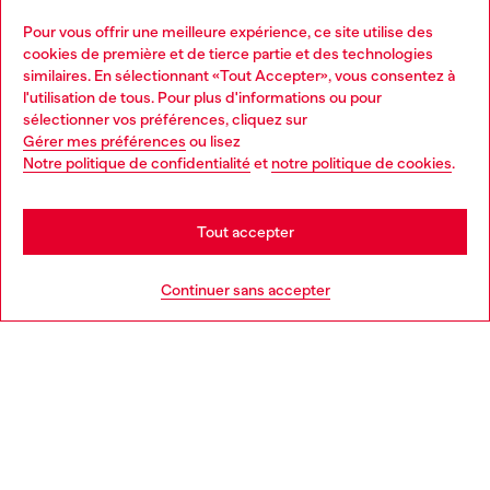
Pour vous offrir une meilleure expérience, ce site utilise des
Services omnicanaux
cookies de première et de tierce partie et des technologies
similaires. En sélectionnant «Tout Accepter», vous consentez à
Découvrez tous nos services, en ligne et en magasin.
l'utilisation de tous. Pour plus d'informations ou pour
Choose your location
sélectionner vos préférences, cliquez sur
Gérer mes préférences
ou lisez
You are currently browsing Belgique website, but it seems you
Notre politique de confidentialité
et
notre politique de cookies
.
En savoir plus
may be based in United States
Stay in Belgique
Tout accepter
AIDE
Go to United States
Continuer sans accepter
MENTIONS LÉGALES
L'UNIVERS DE DIESEL