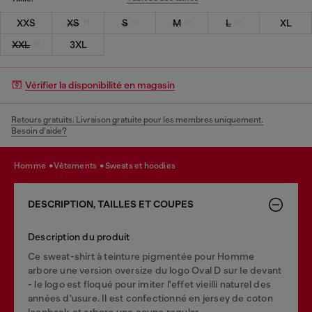
XXS
XS
S
M
L
XL
XXL
3XL
Vérifier la disponibilité en magasin
Retours gratuits. Livraison gratuite pour les membres uniquement.
Besoin d’aide?
homme
vêtements
sweats et hoodies
DESCRIPTION, TAILLES ET COUPES
Description du produit
Ce sweat-shirt à teinture pigmentée pour Homme
arbore une version oversize du logo Oval D sur le devant
- le logo est floqué pour imiter l'effet vieilli naturel des
années d'usure. Il est confectionné en jersey de coton
loopback et arbore une coupe regular.