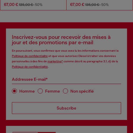
67,00 €
67,00 €
135,00 €
-50%
135,00 €
-50%
Inscrivez-vous pour recevoir des mises à
jour et des promotions par e-mail
En poursuivant, vous confirmez que vous avez lu les informations concernant la
Politique de confidentialité
et que vous autorisez Diesel à traiter vos données
personnelles à des fins de
marketing*
comme décrit au paragraphe 3.1, d) de la
Politique de confidentialité
.
Addressee E-mail*
Homme
Femme
Non spécifié
Subscribe