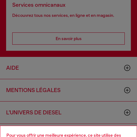
Services omnicanaux
Découvrez tous nos services, en ligne et en magasin.
En savoir plus
AIDE
MENTIONS LÉGALES
L'UNIVERS DE DIESEL
CORPORATE
Pour vous offrir une meilleure expérience, ce site utilise des