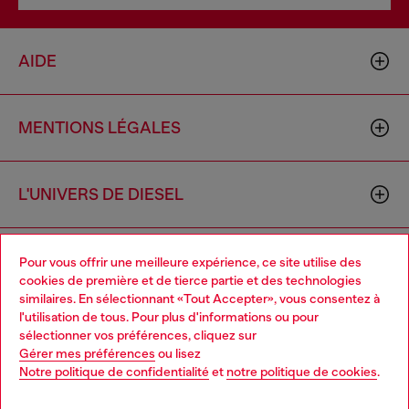
AIDE
MENTIONS LÉGALES
L'UNIVERS DE DIESEL
CORPORATE
Pour vous offrir une meilleure expérience, ce site utilise des
cookies de première et de tierce partie et des technologies
similaires. En sélectionnant «Tout Accepter», vous consentez à
l'utilisation de tous. Pour plus d'informations ou pour
Choose your location
sélectionner vos préférences, cliquez sur
Gérer mes préférences
ou lisez
You are currently browsing Belgique website, but it seems you
Notre politique de confidentialité
et
notre politique de cookies
.
may be based in United States