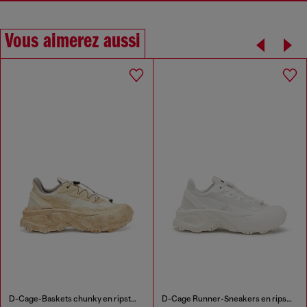
Vous aimerez aussi
D-Cage-Baskets chunky en ripstop
D-Cage Runner-Sneakers en ripstop avec bordure en TPU