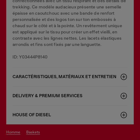
confectionnées avec un tissu respirant et des détails de
trekking. Ce modèle audacieux présente une semelle
épaisse en caoutchouc avec une bande de renfort
personnalisée et des logos ton sur ton embossés à
chaud sur le côté et à la pointe. Un revêtement unique
est appliqué sur le tissu pour créer un effet vieilli, en
contraste avec les lignes nettes. Les lacets élastiques
arrondis et fins sont fixés par une languette.
ID: Y03444P8140
CARACTÉRISTIQUES, MATÉRIAUX ET ENTRETIEN
DELIVERY & PREMIUM SERVICES
HOUSE OF DIESEL
homme
baskets