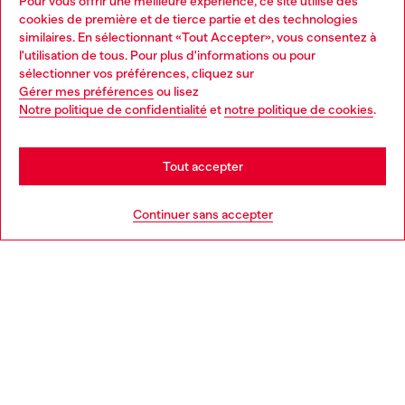
Pour vous offrir une meilleure expérience, ce site utilise des
Services omnicanaux
cookies de première et de tierce partie et des technologies
similaires. En sélectionnant «Tout Accepter», vous consentez à
Découvrez tous nos services, en ligne et en magasin.
l'utilisation de tous. Pour plus d'informations ou pour
Choose your location
sélectionner vos préférences, cliquez sur
Gérer mes préférences
ou lisez
You are currently browsing Belgique website, but it seems you
Notre politique de confidentialité
et
notre politique de cookies
.
En savoir plus
may be based in United States
Stay in Belgique
Tout accepter
AIDE
Go to United States
Continuer sans accepter
MENTIONS LÉGALES
L'UNIVERS DE DIESEL
CORPORATE