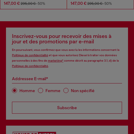
147,00 €
147,00 €
295,00 €
-50%
295,00 €
-50%
Inscrivez-vous pour recevoir des mises à
jour et des promotions par e-mail
En poursuivant, vous confirmez que vous avez lu les informations concernant la
Politique de confidentialité
et que vous autorisez Diesel à traiter vos données
personnelles à des fins de
marketing*
comme décrit au paragraphe 3.1, d) de la
Politique de confidentialité
.
Addressee E-mail*
Homme
Femme
Non spécifié
Subscribe