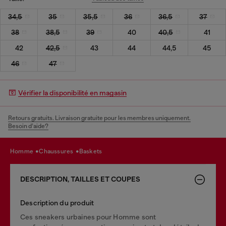
34,5
35
35,5
36
36,5
37
38
38,5
39
40
40,5
41
42
42,5
43
44
44,5
45
46
47
Vérifier la disponibilité en magasin
Retours gratuits. Livraison gratuite pour les membres uniquement.
Besoin d’aide?
homme
chaussures
baskets
DESCRIPTION, TAILLES ET COUPES
Description du produit
Ces sneakers urbaines pour Homme sont