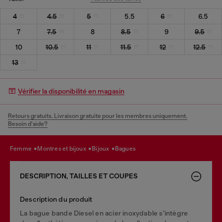
4
4.5
5
5.5
6
6.5
7
7.5
8
8.5
9
9.5
10
10.5
11
11.5
12
12.5
13
Vérifier la disponibilité en magasin
Retours gratuits. Livraison gratuite pour les membres uniquement.
Besoin d’aide?
femme
montres et bijoux
bijoux
bagues
DESCRIPTION, TAILLES ET COUPES
Description du produit
La bague bande Diesel en acier inoxydable s'intègre