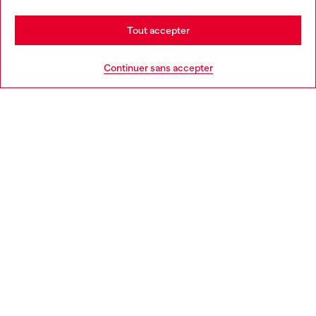
Stay in Belgique
Tout accepter
AIDE
Go to United States
Continuer sans accepter
MENTIONS LÉGALES
L'UNIVERS DE DIESEL
CORPORATE