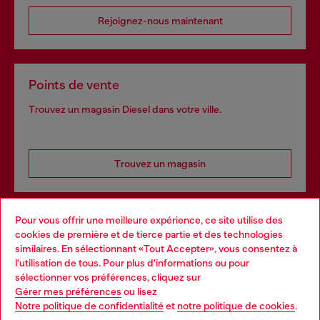
Rejoignez-nous maintenant
Points de vente
Trouvez un magasin Diesel dans votre ville.
Trouvez un magasin
Pour vous offrir une meilleure expérience, ce site utilise des
Services omnicanaux
cookies de première et de tierce partie et des technologies
similaires. En sélectionnant «Tout Accepter», vous consentez à
Découvrez tous nos services, en ligne et en magasin.
l'utilisation de tous. Pour plus d'informations ou pour
Choose your location
sélectionner vos préférences, cliquez sur
Gérer mes préférences
ou lisez
You are currently browsing Belgique website, but it seems you
Notre politique de confidentialité
et
notre politique de cookies
.
En savoir plus
may be based in United States