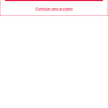
AIDE
Go to United States
Continuer sans accepter
MENTIONS LÉGALES
L'UNIVERS DE DIESEL
CORPORATE
Country: BE
Language: FR