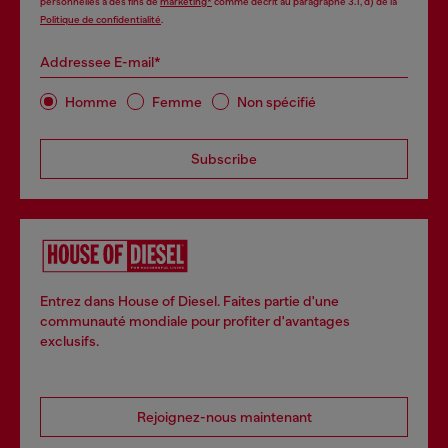
personnelles à des fins de
marketing*
comme décrit au paragraphe 3.1, d) de la
Politique de confidentialité
.
Addressee E-mail*
Homme
Femme
Non spécifié
Subscribe
Entrez dans House of Diesel. Faites partie d'une
communauté mondiale pour profiter d'avantages
exclusifs.
Rejoignez-nous maintenant