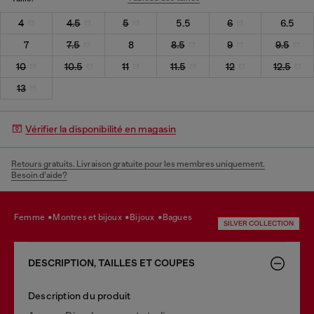
4
4.5
5
5.5
6
6.5
7
7.5
8
8.5
9
9.5
10
10.5
11
11.5
12
12.5
13
Vérifier la disponibilité en magasin
Retours gratuits. Livraison gratuite pour les membres uniquement.
Besoin d’aide?
femme
montres et bijoux
bijoux
bagues
SILVER COLLECTION
DESCRIPTION, TAILLES ET COUPES
Description du produit