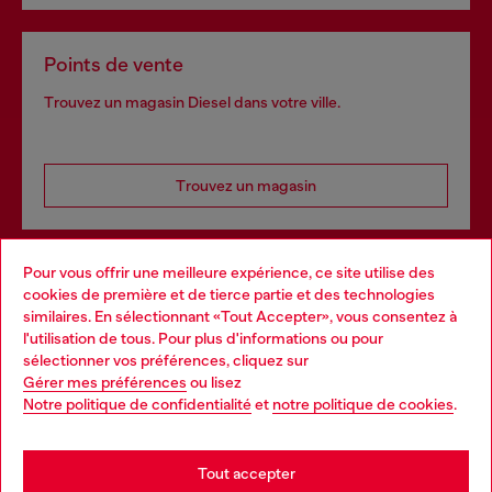
Points de vente
Trouvez un magasin Diesel dans votre ville.
Trouvez un magasin
Pour vous offrir une meilleure expérience, ce site utilise des
Services omnicanaux
cookies de première et de tierce partie et des technologies
similaires. En sélectionnant «Tout Accepter», vous consentez à
Découvrez tous nos services, en ligne et en magasin.
l'utilisation de tous. Pour plus d'informations ou pour
Choose your location
sélectionner vos préférences, cliquez sur
Gérer mes préférences
ou lisez
You are currently browsing Belgique website, but it seems you
Notre politique de confidentialité
et
notre politique de cookies
.
En savoir plus
may be based in United States
Stay in Belgique
Tout accepter