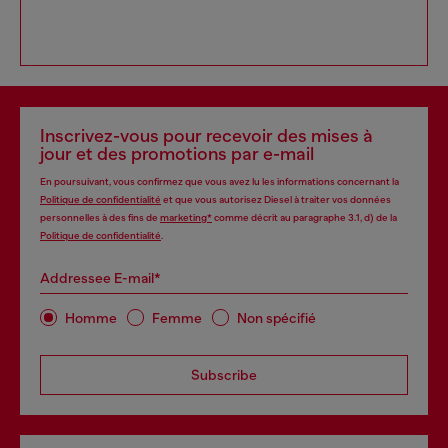
Inscrivez-vous pour recevoir des mises à
jour et des promotions par e-mail
En poursuivant, vous confirmez que vous avez lu les informations concernant la
Politique de confidentialité
et que vous autorisez Diesel à traiter vos données
personnelles à des fins de
marketing*
comme décrit au paragraphe 3.1, d) de la
Politique de confidentialité
.
Addressee E-mail*
Homme
Femme
Non spécifié
Subscribe