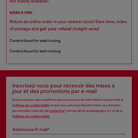
not readily available!
RETURN IN STORE
Return an online order in your nearest store! Save time, miles
of postage and
get your refund
straight away!
Content Asset for watch sizing
Content Asset for belt resizing
Inscrivez-vous pour recevoir des mises à
jour et des promotions par e-mail
En poursuivant, vous confirmez que vous avez lu les informations concernant la
Politique de confidentialité
et que vous autorisez Diesel à traiter vos données
personnelles à des fins de
marketing*
comme décrit au paragraphe 3.1, d) de la
Politique de confidentialité
.
Addressee E-mail*