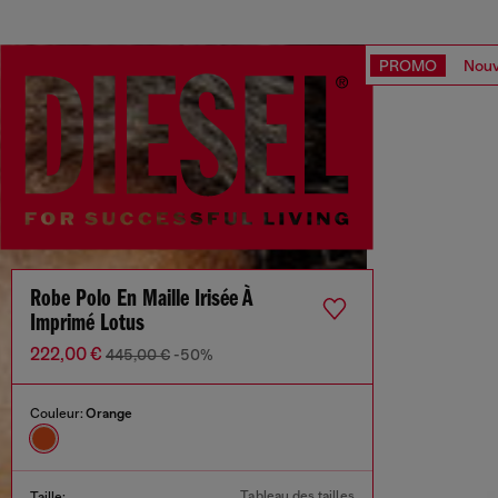
PROMO
Nouv
Robe Polo En Maille Irisée À
Imprimé Lotus
222,00 €
445,00 €
-50%
Couleur:
Orange
Tableau des tailles
Taille: