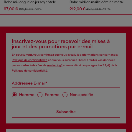
Robe mi-longue en jersey côtelé délavé
Robe midi en maille côtelée métallisée
97,00 €
212,00 €
195,00 €
-50%
425,00 €
-50%
Inscrivez-vous pour recevoir des mises à
jour et des promotions par e-mail
En poursuivant, vous confirmez que vous avez lu les informations concernant la
Politique de confidentialité
et que vous autorisez Diesel à traiter vos données
personnelles à des fins de
marketing*
comme décrit au paragraphe 3.1, d) de la
Politique de confidentialité
.
Addressee E-mail*
Homme
Femme
Non spécifié
Subscribe