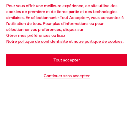
Pour vous offrir une meilleure expérience, ce site utilise des
Services omnicanaux
cookies de première et de tierce partie et des technologies
similaires. En sélectionnant «Tout Accepter», vous consentez à
Découvrez tous nos services, en ligne et en magasin.
l'utilisation de tous. Pour plus d'informations ou pour
Choose your location
sélectionner vos préférences, cliquez sur
Gérer mes préférences
ou lisez
You are currently browsing Belgique website, but it seems you
Notre politique de confidentialité
et
notre politique de cookies
.
En savoir plus
may be based in United States
Stay in Belgique
Tout accepter
AIDE
Go to United States
Continuer sans accepter
MENTIONS LÉGALES
L'UNIVERS DE DIESEL