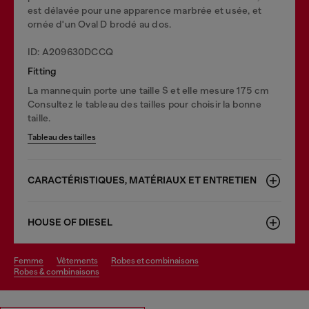
est délavée pour une apparence marbrée et usée, et
ornée d'un Oval D brodé au dos.
ID: A209630DCCQ
Fitting
La mannequin porte une taille S et elle mesure 175 cm
Consultez le tableau des tailles pour choisir la bonne
taille.
Tableau des tailles
CARACTÉRISTIQUES, MATÉRIAUX ET ENTRETIEN
HOUSE OF DIESEL
femme
vêtements
robes et combinaisons
robes & combinaisons