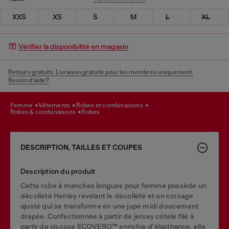
XXS
XS
S
M
L
XL
Vérifier la disponibilité en magasin
Retours gratuits. Livraison gratuite pour les membres uniquement.
Besoin d’aide?
femme
vêtements
robes et combinaisons
robes & combinaisons
robes
DESCRIPTION, TAILLES ET COUPES
Description du produit
Cette robe à manches longues pour femme possède un
décolleté Henley révélant le décolleté et un corsage
ajusté qui se transforme en une jupe midi doucement
drapée. Confectionnée à partir de jersey côtelé filé à
partir de viscose ECOVERO™ enrichie d'élasthanne, elle