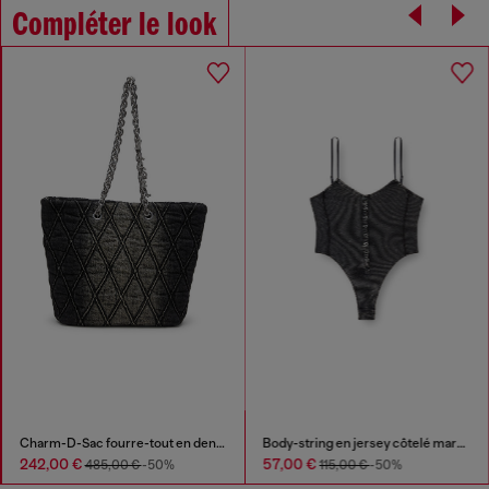
Compléter le look
Charm-D-Sac fourre-tout en denim matelassé
Body-string en jersey côtelé marbré
242,00 €
57,00 €
485,00 €
-50%
115,00 €
-50%