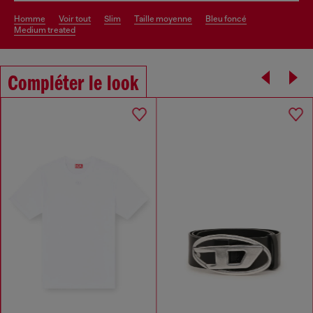
homme
voir tout
slim
taille moyenne
bleu foncé
medium treated
Compléter le look