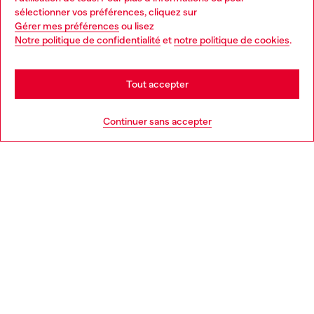
Choose your location
sélectionner vos préférences, cliquez sur
Gérer mes préférences
ou lisez
You are currently browsing Belgique website, but it seems you
Notre politique de confidentialité
et
notre politique de cookies
.
En savoir plus
may be based in United States
Stay in Belgique
Tout accepter
AIDE
Go to United States
Continuer sans accepter
MENTIONS LÉGALES
L'UNIVERS DE DIESEL
CORPORATE