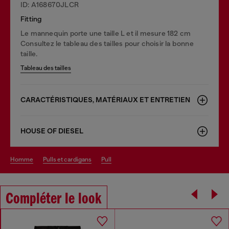
ID: A168670JLCR
Fitting
Le mannequin porte une taille L et il mesure 182 cm
Consultez le tableau des tailles pour choisir la bonne
taille.
Tableau des tailles
CARACTÉRISTIQUES, MATÉRIAUX ET ENTRETIEN
HOUSE OF DIESEL
homme
pulls et cardigans
pull
Compléter le look