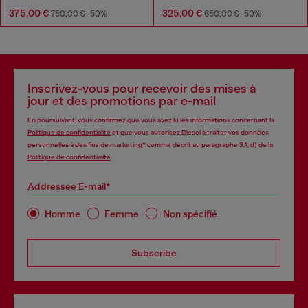
375,00 €
325,00 €
750,00 €
-50%
650,00 €
-50%
Inscrivez-vous pour recevoir des mises à
jour et des promotions par e-mail
En poursuivant, vous confirmez que vous avez lu les informations concernant la
Politique de confidentialité
et que vous autorisez Diesel à traiter vos données
personnelles à des fins de
marketing*
comme décrit au paragraphe 3.1, d) de la
Politique de confidentialité
.
Addressee E-mail*
Homme
Femme
Non spécifié
Subscribe