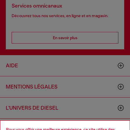
Services omnicanaux
Découvrez tous nos services, en ligne et en magasin.
En savoir plus
AIDE
MENTIONS LÉGALES
L'UNIVERS DE DIESEL
CORPORATE
Pour vous offrir une meilleure expérience, ce site utilise des