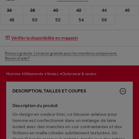
36
38
40
42
44
46
48
50
52
54
56
Vérifier la disponibilité en magasin
Retours gratuits. Livraison gratuite pour les membres uniquement.
Besoin d’aide?
homme
vêtements
vestes
outerwear & vestes
DESCRIPTION, TAILLES ET COUPES
Description du produit
Un design en couleur bloc, ce blouson aviateur pour
homme est confectionné dans un mélange de laine
isolant avec des manches en cuir contrastantes et des
finitions en maille côtelée subtilement texturées. Un
Ovale D brodé marque la poitrine, tandis que des lettres