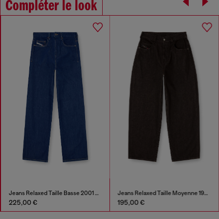
Compléter le look
Jeans Relaxed Taille Basse 2001 D-Macro
Jeans Relaxed Taille Moyenne 1997 D-Enim-M
Pull en lai
195,00 €
325,00 €