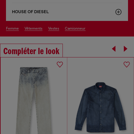
HOUSE OF DIESEL
femme
vêtements
vestes
camionneur
Compléter le look