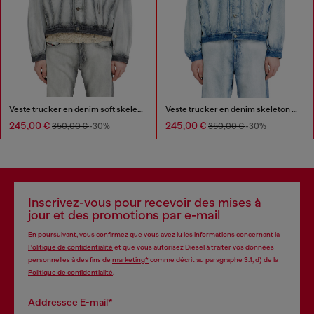
Veste trucker en denim soft skeleton
Veste trucker en denim skeleton mi-léger
245,00 €
245,00 €
350,00 €
-30%
350,00 €
-30%
Inscrivez-vous pour recevoir des mises à
jour et des promotions par e-mail
En poursuivant, vous confirmez que vous avez lu les informations concernant la
Politique de confidentialité
et que vous autorisez Diesel à traiter vos données
personnelles à des fins de
marketing*
comme décrit au paragraphe 3.1, d) de la
Politique de confidentialité
.
Addressee E-mail*