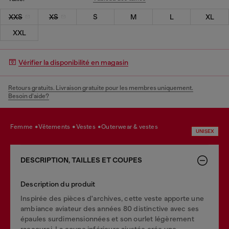
XXS
XS
S
M
L
XL
XXL
Vérifier la disponibilité en magasin
Retours gratuits. Livraison gratuite pour les membres uniquement.
Besoin d’aide?
femme
vêtements
vestes
outerwear & vestes
UNISEX
DESCRIPTION, TAILLES ET COUPES
Description du produit
Inspirée des pièces d'archives, cette veste apporte une
ambiance aviateur des années 80 distinctive avec ses
épaules surdimensionnées et son ourlet légèrement
raccourci. La coupe inférieure ajustée crée une