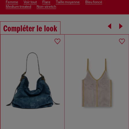
femme
voir tout
flare
taille moyenne
bleu foncé
medium treated
non-stretch
Compléter le look